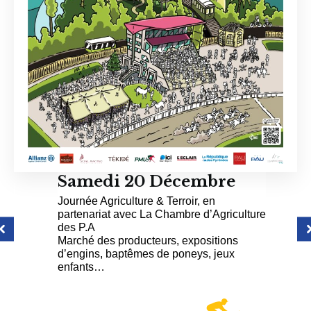
Samedi 20 Décembre
e
D
Journée Agriculture & Terroir, en
M
partenariat avec La Chambre d’Agriculture
Pl
en
des P.A
Marché des producteurs, expositions
n
d’engins, baptêmes de poneys, jeux
enfants…