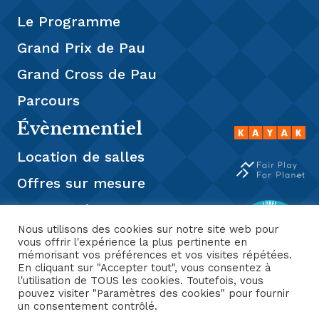
Le Programme
Grand Prix de Pau
Grand Cross de Pau
Parcours
Évènementiel
Location de salles
Offres sur mesure
Restauration
Nous utilisons des cookies sur notre site web pour
Presse
vous offrir l'expérience la plus pertinente en
mémorisant vos préférences et vos visites répétées.
En cliquant sur "Accepter tout", vous consentez à
l'utilisation de TOUS les cookies. Toutefois, vous
pouvez visiter "Paramètres des cookies" pour fournir
un consentement contrôlé.
Hippodrome de PAU ❤️ 2026® | Un site
Mentions
CGV
3W Consultant