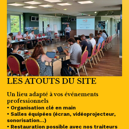
LES ATOUTS DU SITE
Un lieu adapté à vos événements
professionnels
• Organisation clé en main
• Salles équipées (écran, vidéoprojecteur,
sonorisation…)
• Restauration possible avec nos traiteurs