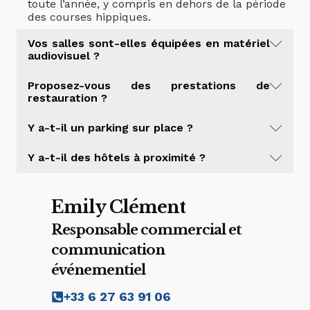
toute l’année, y compris en dehors de la période
des courses hippiques.
Vos salles sont-elles équipées en matériel
audiovisuel ?
Oui, nos salles disposent d’équipements
Proposez-vous des prestations de
modernes : vidéoprojecteur, écrans,
restauration ?
sonorisation, micros, wifi haut débit,
paperboards, etc.
Nous proposons un service avec nos traiteurs
Y a-t-il un parking sur place ?
partenaires qui proposent diverses formules :
pauses café, cocktails, repas assis, buffets…
Oui, nous disposons d’un grand parking gratuit
Y a-t-il des hôtels à proximité ?
Nous pouvons également nous adapter à vos
pour les participants et les organisateurs (500
besoins spécifiques.
places).
Oui, plusieurs hôtels sont situés à proximité
immédiate de l’hippodrome. Nous pouvons vous
Emily Clément
recommander des établissements partenaires.
Responsable commercial et
communication
événementiel
‭+33 6 27 63 91 06‬