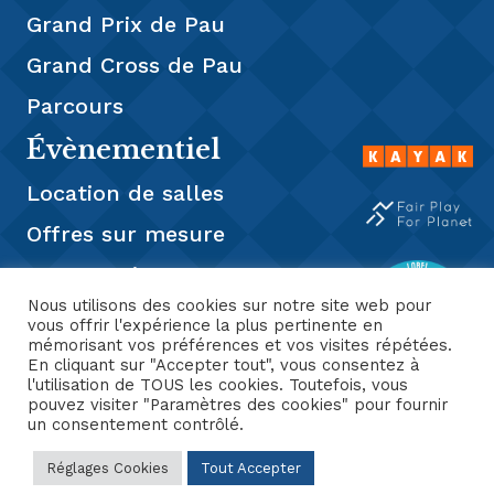
Grand Prix de Pau
Grand Cross de Pau
Parcours
Évènementiel
Location de salles
Offres sur mesure
Restauration
Nous utilisons des cookies sur notre site web pour
Presse
vous offrir l'expérience la plus pertinente en
mémorisant vos préférences et vos visites répétées.
En cliquant sur "Accepter tout", vous consentez à
l'utilisation de TOUS les cookies. Toutefois, vous
pouvez visiter "Paramètres des cookies" pour fournir
un consentement contrôlé.
Hippodrome de PAU ❤️ 2026® | Un site
Mentions
CGV
3W Consultant
Légales
Réglages Cookies
Tout Accepter