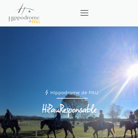
Hippodrome de PAU
HiPauResponsable