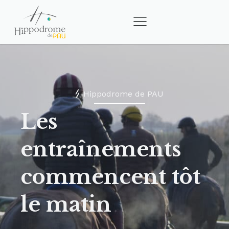
Hippodrome de PAU
Les
entraînements
commencent tôt
le matin