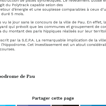
struction de pistes synthétiques. Le revêtement utilisé es
’agit du Polytrack capable selon des
retour d’énergie et une souplesse comparables à ceux d’u
 duré 5 mois.
 vu le jour sans le concours de la ville de Pau. En effet, l
yard qui prévoit que les communes et groupement de c
du montant des paris hippiques réalisés sur leur territoi
uscrit par la S.E.P.A. La remarquable implication de la vi
e l’hippodrome. Cet investissement est un atout considérab
courses.
podrome de Pau
Partager cette page